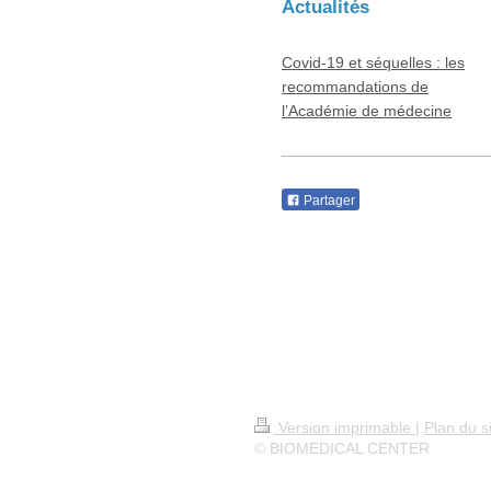
Actualités
Covid-19 et séquelles : les
recommandations de
l’Académie de médecine
Partager
Version imprimable
|
Plan du s
© BIOMEDICAL CENTER